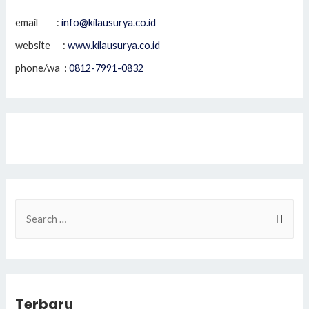
email :
info@kilausurya.co.id
website :
www.kilausurya.co.id
phone/wa :
0812-7991-0832
S
e
a
r
c
Terbaru
h