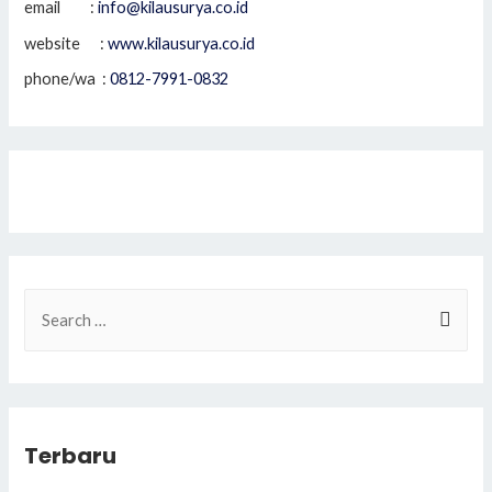
email :
info@kilausurya.co.id
website :
www.kilausurya.co.id
phone/wa :
0812-7991-0832
S
e
a
r
c
Terbaru
h