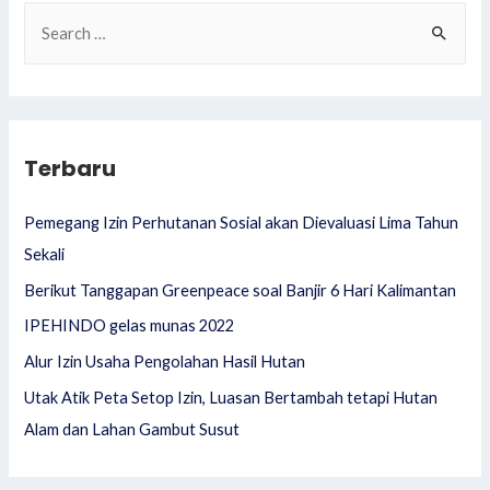
S
e
a
r
c
Terbaru
h
f
Pemegang Izin Perhutanan Sosial akan Dievaluasi Lima Tahun
o
Sekali
r
Berikut Tanggapan Greenpeace soal Banjir 6 Hari Kalimantan
:
IPEHINDO gelas munas 2022
Alur Izin Usaha Pengolahan Hasil Hutan
Utak Atik Peta Setop Izin, Luasan Bertambah tetapi Hutan
Alam dan Lahan Gambut Susut