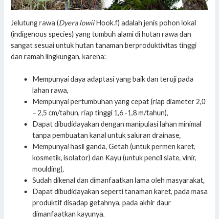
Jelutung rawa (
Dyera lowii
Hook.f) adalah jenis pohon lokal
(indigenous species) yang tumbuh alami di hutan rawa dan
sangat sesuai untuk hutan tanaman berproduktivitas tinggi
dan ramah lingkungan, karena:
Mempunyai daya adaptasi yang baik dan teruji pada
lahan rawa,
Mempunyai pertumbuhan yang cepat (riap diameter 2,0
– 2,5 cm/tahun, riap tinggi 1,6 -1,8 m/tahun),
Dapat dibudidayakan dengan manipulasi lahan minimal
tanpa pembuatan kanal untuk saluran drainase,
Mempunyai hasil ganda, Getah (untuk permen karet,
kosmetik, isolator) dan Kayu (untuk pencil slate, vinir,
moulding),
Sudah dikenal dan dimanfaatkan lama oleh masyarakat,
Dapat dibudidayakan seperti tanaman karet, pada masa
produktif disadap getahnya, pada akhir daur
dimanfaatkan kayunya.