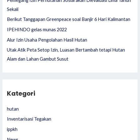
Pemegang Izin Perhutanan Sosial akan Dievaluasi Lima Tahun
o
Sekali
r
Berikut Tanggapan Greenpeace soal Banjir 6 Hari Kalimantan
:
IPEHINDO gelas munas 2022
Alur Izin Usaha Pengolahan Hasil Hutan
Utak Atik Peta Setop Izin, Luasan Bertambah tetapi Hutan
Alam dan Lahan Gambut Susut
Kategori
hutan
Inventarisasi Tegakan
ippkh
News