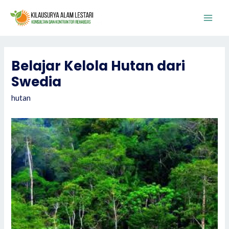
Skip
to
Main
content
Men
Belajar Kelola Hutan dari
Swedia
hutan