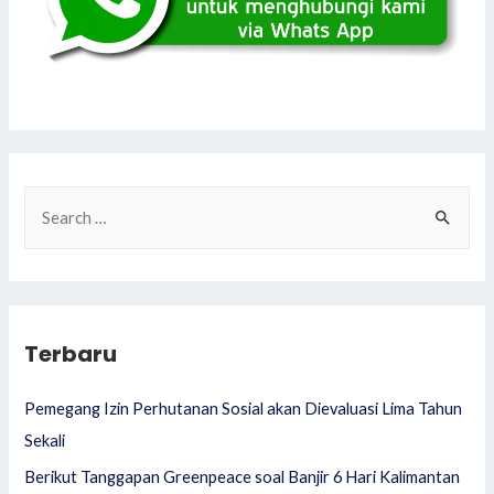
S
e
a
r
c
Terbaru
h
f
Pemegang Izin Perhutanan Sosial akan Dievaluasi Lima Tahun
o
Sekali
r
Berikut Tanggapan Greenpeace soal Banjir 6 Hari Kalimantan
: